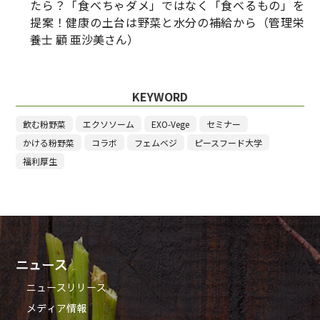
たら？「食べちゃダメ」ではなく「食べるもの」を
提案！健康の土台は野菜と水分の補給から（管理栄
養士 顧 亜沙美さん）
KEYWORD
飲む粉野菜
エクソソーム
EXO-Vege
セミナー
かける粉野菜
コラボ
フェムベジ
ピースフード大学
福利厚生
ニュース
ニュースリリース
メディア情報